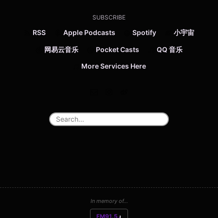
SUBSCRIBE
RSS
Apple Podcasts
Spotify
小宇宙
网易云音乐
Pocket Casts
QQ 音乐
More Services Here
In memory of...
FM91.5