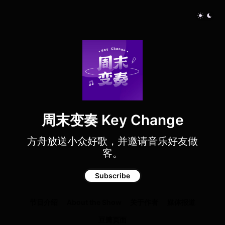
周末变奏 Key Change
方舟放送小众好歌，并邀请音乐好友做
客。
Subscribe
节目介绍
About the Show
关于作者
媒体报道
豆瓣页面