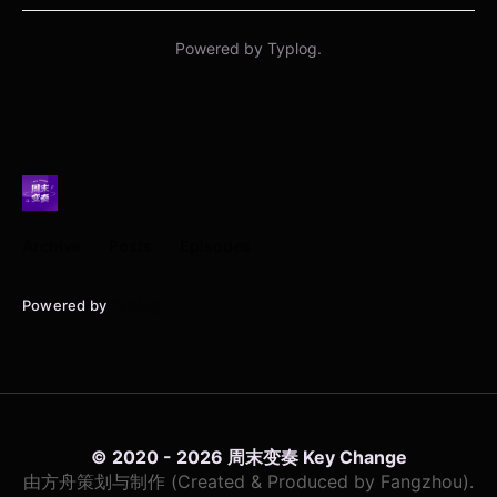
Archive
Posts
Episodes
Powered by
Typlog
© 2020 - 2026 周末变奏 Key Change
由方舟策划与制作 (Created & Produced by Fangzhou).