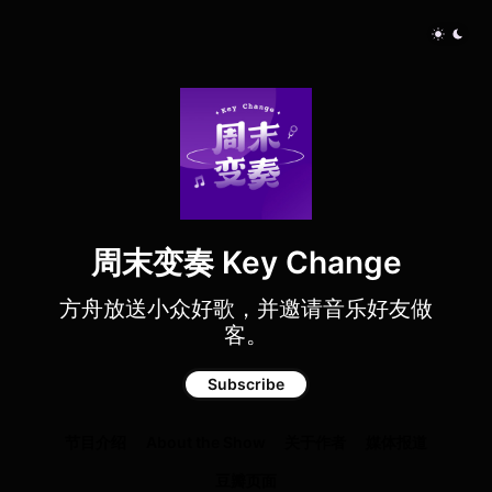
周末变奏 Key Change
方舟放送小众好歌，并邀请音乐好友做
客。
Subscribe
节目介绍
About the Show
关于作者
媒体报道
豆瓣页面