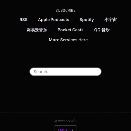
SUBSCRIBE
RSS
Apple Podcasts
Spotify
小宇宙
网易云音乐
Pocket Casts
QQ 音乐
More Services Here
In memory of...
FM91.5