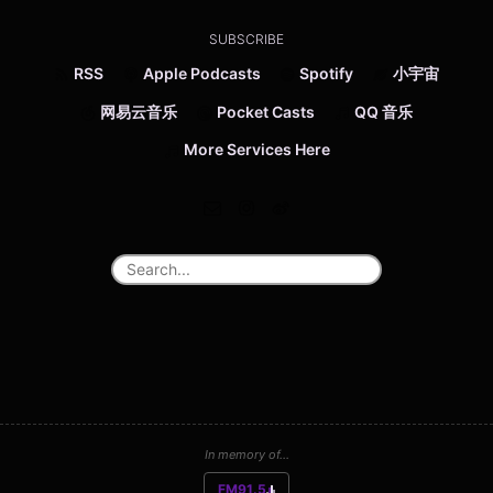
SUBSCRIBE
RSS
Apple Podcasts
Spotify
小宇宙
网易云音乐
Pocket Casts
QQ 音乐
More Services Here
In memory of...
FM91.5