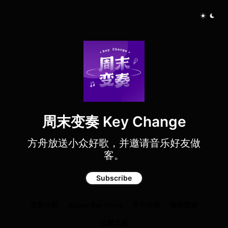
周末变奏 Key Change
方舟放送小众好歌，并邀请音乐好友做
客。
Subscribe
节目介绍
About the Show
关于作者
媒体报道
豆瓣页面