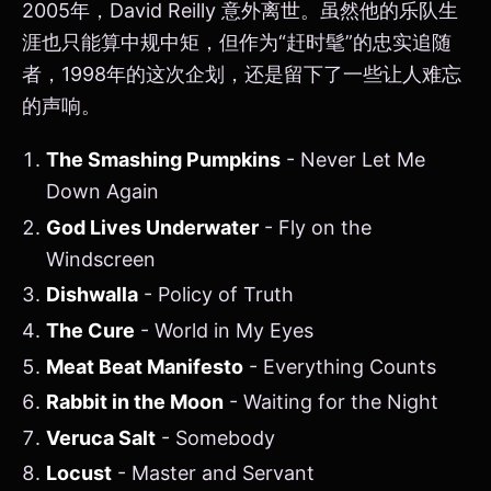
2005年，David Reilly 意外离世。虽然他的乐队生
涯也只能算中规中矩，但作为“赶时髦”的忠实追随
者，1998年的这次企划，还是留下了一些让人难忘
的声响。
The Smashing Pumpkins
- Never Let Me
Down Again
God Lives Underwater
- Fly on the
Windscreen
Dishwalla
- Policy of Truth
The Cure
- World in My Eyes
Meat Beat Manifesto
- Everything Counts
Rabbit in the Moon
- Waiting for the Night
Veruca Salt
- Somebody
Locust
- Master and Servant