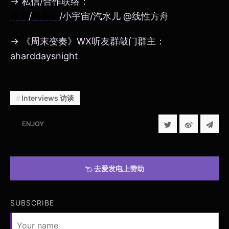
→ 私信/合作联络：
微博
/
网易云
/小宇宙/汽水儿 @线性方舟
→ 《周末变奏》WX听友群敲门群主：
aharddaysnight
Interviews 访谈
ENJOY
去爱发电上赞助
SUBSCRIBE