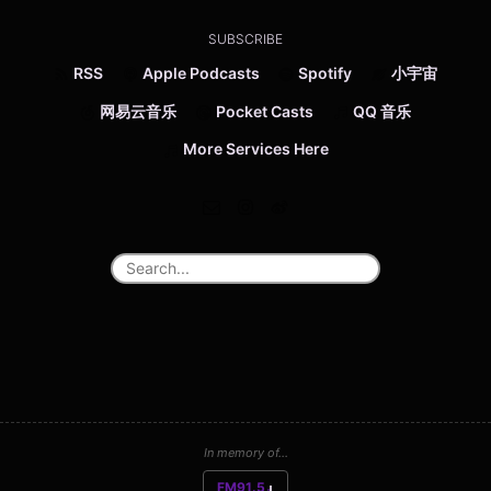
SUBSCRIBE
RSS
Apple Podcasts
Spotify
小宇宙
网易云音乐
Pocket Casts
QQ 音乐
More Services Here
In memory of...
FM91.5