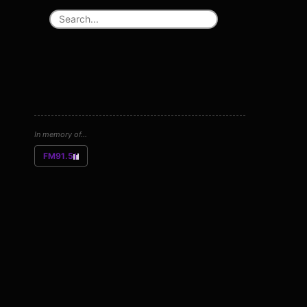
In memory of...
FM91.5