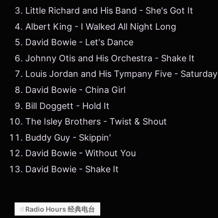
Little Richard and His Band - She's Got It
Albert King - I Walked All Night Long
David Bowie - Let's Dance
Johnny Otis and His Orchestra - Shake It
Louis Jordan and His Tympany Five - Saturday
David Bowie - China Girl
Bill Doggett - Hold It
The Isley Brothers - Twist & Shout
Buddy Guy - Skippin'
David Bowie - Without You
David Bowie - Shake It
Radio Hours 经典电台