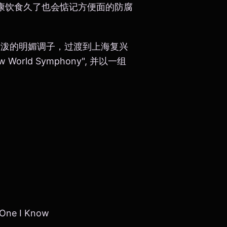
健康饮食久了也会惦记方便面的防腐
活泼的明媚调子，过渡到上海复兴
orld Symphony", 并以一组
 One I Know