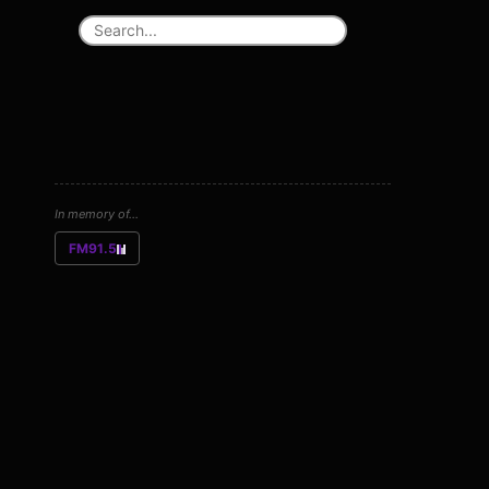
In memory of...
FM91.5