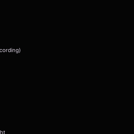
ecording)
ht