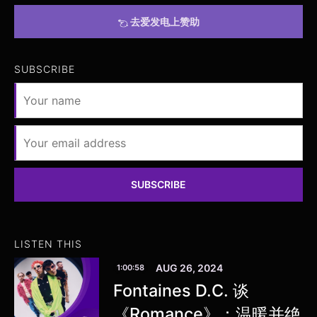
去爱发电上赞助
SUBSCRIBE
SUBSCRIBE
LISTEN THIS
AUG 26, 2024
1:00:58
Fontaines D.C. 谈
《Romance》：温暖并绝