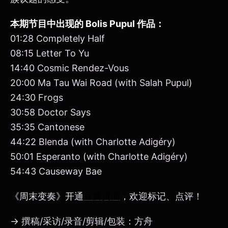
本期节目中出现的 Bolis Pupul 作品：
01:28 Completely Half
08:15 Letter To Yu
14:40 Cosmic Rendez-Vous
20:00 Ma Tau Wai Road (with Salah Pupul)
24:30 Frogs
30:58 Doctor Says
35:35 Cantonese
44:22 Blenda (with Charlotte Adigéry)
50:01 Esperanto (with Charlotte Adigéry)
54:43 Causeway Bae
《周末变奏》开通
豆瓣页面
，欢迎标记、点评！
→ 撰稿/采访/录音/剪辑/包装：方舟