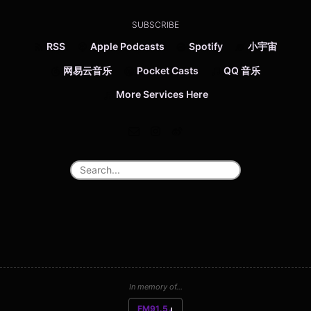
SUBSCRIBE
RSS
Apple Podcasts
Spotify
小宇宙
网易云音乐
Pocket Casts
QQ 音乐
More Services Here
In memory of...
FM91.5