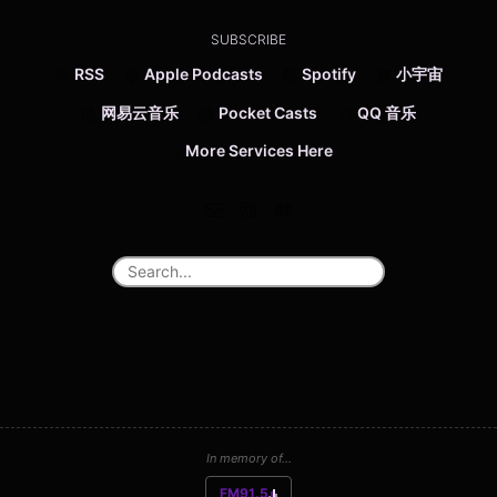
SUBSCRIBE
RSS
Apple Podcasts
Spotify
小宇宙
网易云音乐
Pocket Casts
QQ 音乐
More Services Here
In memory of...
FM91.5