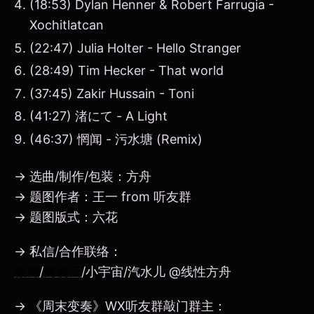
(18:53) Dylan Henner & Robert Farrugia -
Xochitlatcan
(22:47) Julia Holter - Hello Stranger
(28:49) Tim Hecker - That world
(37:45) Zakir Hussain - Toni
(41:27) 渚にて - A Light
(46:37) 惘闻 - 污水塘 (Remix)
→ 选曲/制作/包装：方舟
→ 题图作者：王一 from 听友群
→ 题图版式：六花
→ 私信/合作联络：
微博
/
网易云
/小宇宙/汽水儿 @线性方舟
→ 《周末变奏》WX听友群敲门群主：