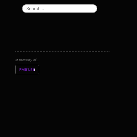
In memory of...
FM91.5