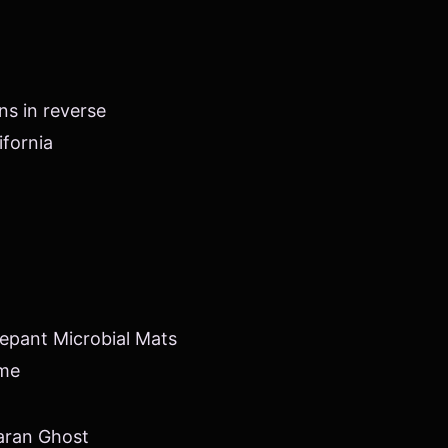
ns in reverse
ifornia
epant Microbial Mats
ime
aran Ghost