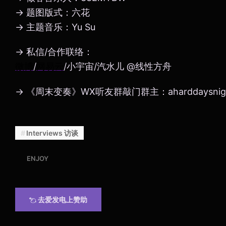
→ 题图版式：六花
→ 主题音乐：Yu Su
→ 私信/合作联络：
微博
/
网易云
/小宇宙/汽水儿 @线性方舟
→ 《周末变奏》WX听友群敲门群主：aharddaysnig
Interviews 访谈
ENJOY
去爱发电上赞助