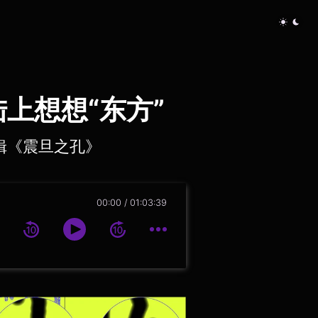
陆上想想“东方”
辑《震旦之孔》
00:00
01:03:39