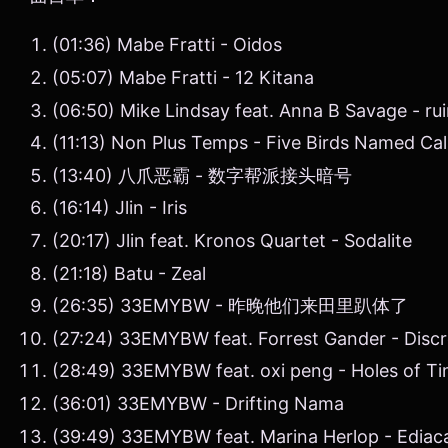
(01:36) Mabe Fratti - Oidos
(05:07) Mabe Fratti - 12 Kitana
(06:50) Mike Lindsay feat. Anna B Savage - rui
(11:13) Non Plus Temps - Five Birds Named Cal
(13:40) 八爪恶霸 - 数字帮派接头暗号
(16:14) Jlin - Iris
(20:17) Jlin feat. Kronos Quartet - Sodalite
(21:18) Batu - Zeal
(26:35) 33EMYBW - 昨晚他们来田里趴体了
(27:24) 33EMYBW feat. Forrest Gander - Discr
(28:49) 33EMYBW feat. oxi peng - Holes of T
(36:01) 33EMYBW - Drifting Nama
(39:49) 33EMYBW feat. Marina Herlop - Ediac