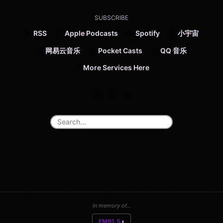
SUBSCRIBE
RSS
Apple Podcasts
Spotify
小宇宙
网易云音乐
Pocket Casts
QQ 音乐
More Services Here
In memory of...
FM91.5