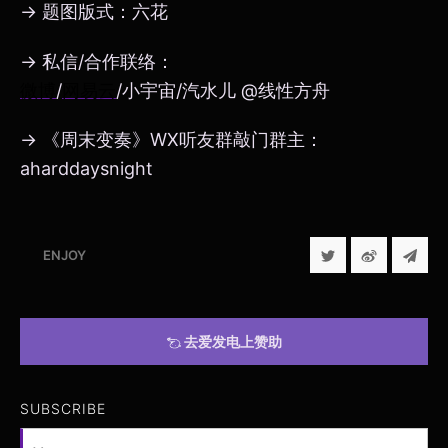
→ 题图版式：六花
→ 私信/合作联络：
微博
/
网易云
/小宇宙/汽水儿 @线性方舟
→ 《周末变奏》WX听友群敲门群主：
aharddaysnight
ENJOY
去爱发电上赞助
SUBSCRIBE