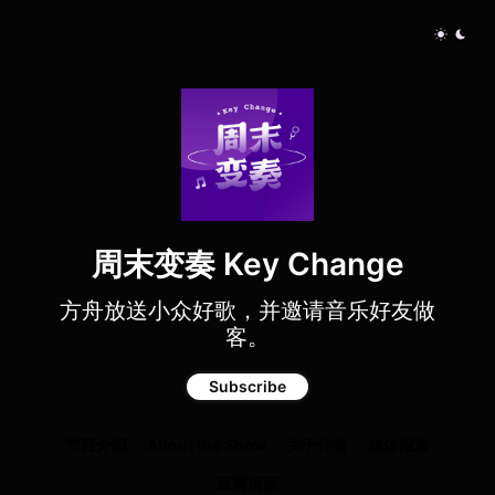
周末变奏 Key Change
方舟放送小众好歌，并邀请音乐好友做
客。
Subscribe
节目介绍
About the Show
关于作者
媒体报道
豆瓣页面